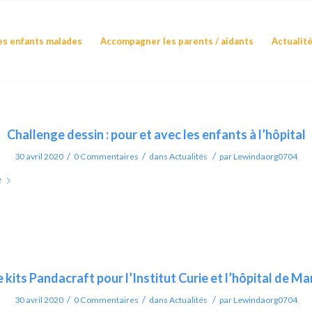
s enfants malades
Accompagner les parents / aidants
Actualit
Challenge dessin : pour et avec les enfants à l’hôpital
/
/
/
30 avril 2020
0 Commentaires
dans
Actualités
par
Lewindaorg0704
e
 kits Pandacraft pour l’Institut Curie et l’hôpital de M
/
/
/
30 avril 2020
0 Commentaires
dans
Actualités
par
Lewindaorg0704