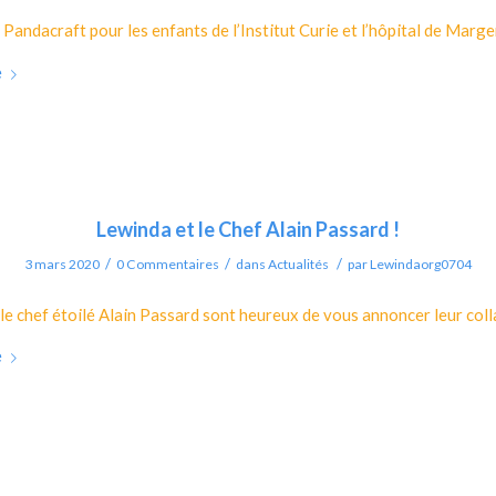
 Pandacraft pour les enfants de l’Institut Curie et l’hôpital de Marg
e
Lewinda et le Chef Alain Passard !
/
/
/
3 mars 2020
0 Commentaires
dans
Actualités
par
Lewindaorg0704
le chef étoilé Alain Passard sont heureux de vous annoncer leur coll
e