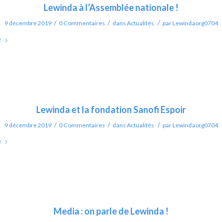
Lewinda à l’Assemblée nationale !
/
/
/
9 décembre 2019
0 Commentaires
dans
Actualités
par
Lewindaorg0704
e
Lewinda et la fondation Sanofi Espoir
/
/
/
9 décembre 2019
0 Commentaires
dans
Actualités
par
Lewindaorg0704
e
Media : on parle de Lewinda !