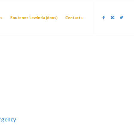
és
Soutenez Lewinda (dons)
Contacts
argency