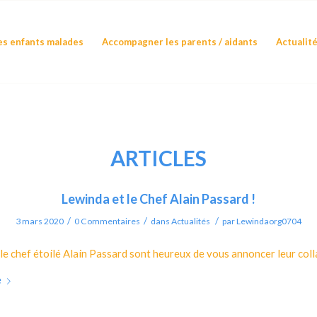
s enfants malades
Accompagner les parents / aidants
Actualit
ARTICLES
Lewinda et le Chef Alain Passard !
/
/
/
3 mars 2020
0 Commentaires
dans
Actualités
par
Lewindaorg0704
le chef étoilé Alain Passard sont heureux de vous annoncer leur coll
e