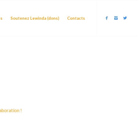
és
Soutenez Lewinda (dons)
Contacts
aboration !