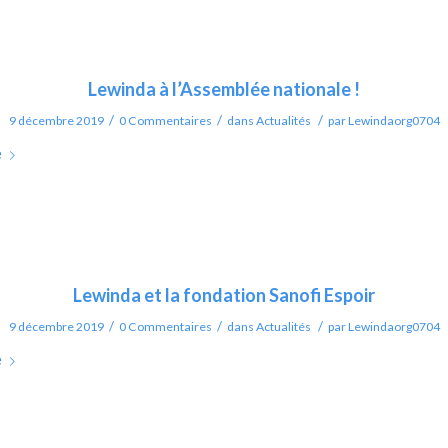
Lewinda à l’Assemblée nationale !
/
/
/
9 décembre 2019
0 Commentaires
dans
Actualités
par
Lewindaorg0704
e
Lewinda et la fondation Sanofi Espoir
/
/
/
9 décembre 2019
0 Commentaires
dans
Actualités
par
Lewindaorg0704
e